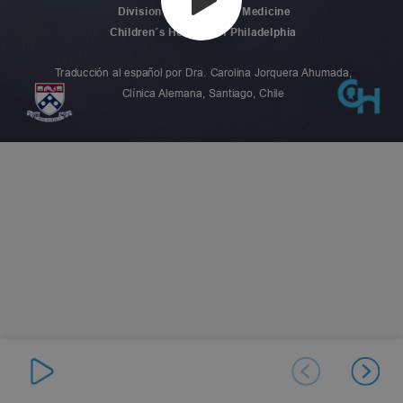
Division of Emergency Medicine
Children´s Hospital of Philadelphia
Traducción al español por Dra. Carolina Jorquera Ahumada,
Clínica Alemana, Santiago, Chile