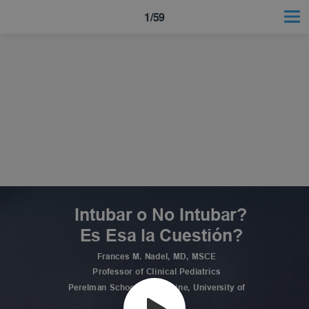
1/59
Intubar o No Intubar?
Es Esa la Cuestión?
Frances M. Nadel, MD, MSCE
Professor of Clinical Pediatrics
Perelman School of Medicine, University of
Pennsylvania